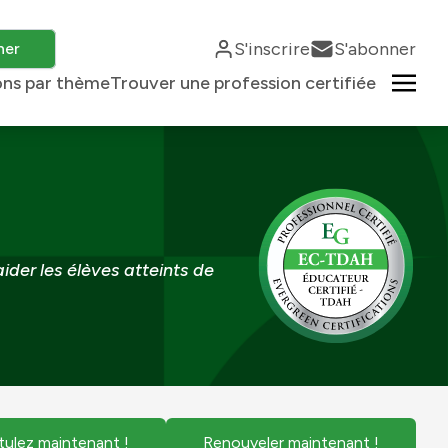
S'inscrire
S'abonner
her
ons par thème
Trouver une profession certifiée
der les élèves atteints de
tulez maintenant !
Renouveler maintenant !