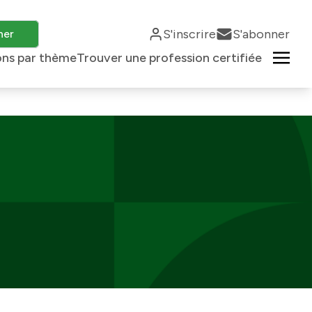
S'inscrire
S'abonner
her
ons par thème
Trouver une profession certifiée