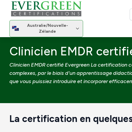
R
Changer de région
Australie/Nouvelle-
Changer de région
Zélande
Accueil
Certifications
Clinicien EMDR certifié Ev
Clinicien EMDR certif
Clinicien EMDR certifié Evergreen La certification 
complexes, par le biais d'un apprentissage didactiq
que vous puissiez introduire et incorporer efficac
La certification en quelques