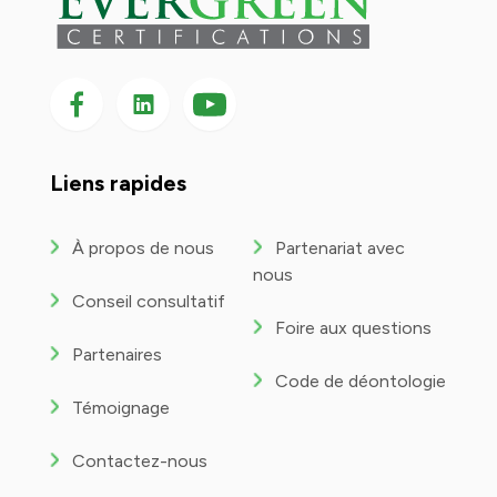
Suivez-nous sur Facebook
Suivez-nous sur LinkedIn
Suivez-
nous
sur
YouTube
Liens rapides
À propos de nous
Partenariat avec
nous
Conseil consultatif
Foire aux questions
Partenaires
Code de déontologie
Témoignage
Contactez-nous