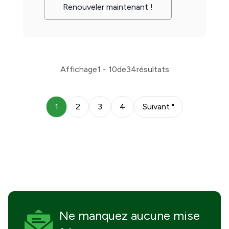
Renouveler maintenant !
Affichage
1 - 10
de
34
résultats
1
2
3
4
Suivant "
Ne manquez
aucune mise