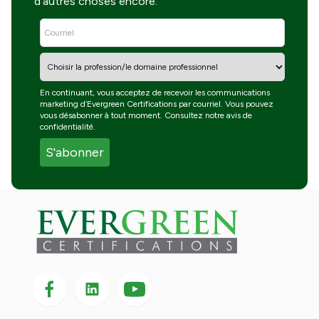
d'autres choses encore.
En continuant, vous acceptez de recevoir les communications
marketing d’Evergreen Certifications par courriel. Vous pouvez
vous désabonner à tout moment. Consultez notre
avis de
confidentialité
.
Suivez-nous sur Facebook
Suivez-nous sur LinkedIn
Suivez-
nous
sur