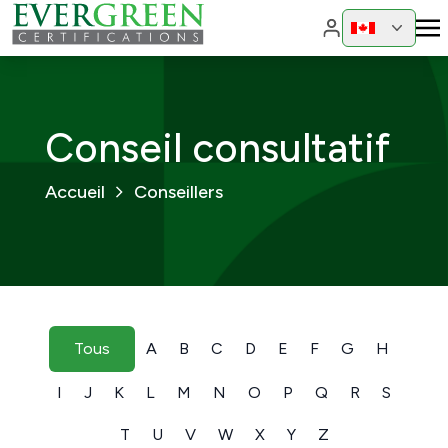
Changer de ré
Changer
Conseil consultatif
Accueil
Conseillers
Tous
A
B
C
D
E
F
G
H
I
J
K
L
M
N
O
P
Q
R
S
T
U
V
W
X
Y
Z