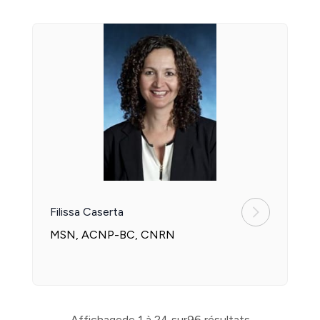
Filissa Caserta
MSN, ACNP-BC, CNRN
Affichage
de 1 à 24 sur
96 résultats