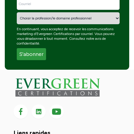
En continuant, vous acceptez de recevoir les communications
marketing d’Evergreen Certifications par courriel. Vous pouvez
vous désabonner à tout moment. Consultez notre
avis de
confidentialité
.
Suivez-nous sur Facebook
Suivez-nous sur LinkedIn
Suivez-
nous
sur
YouTube
Liens rapides