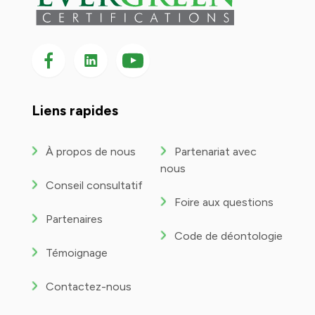
Suivez-nous sur Facebook
Suivez-nous sur LinkedIn
Suivez-
nous
sur
YouTube
Liens rapides
À propos de nous
Partenariat avec
nous
Conseil consultatif
Foire aux questions
Partenaires
Code de déontologie
Témoignage
Contactez-nous