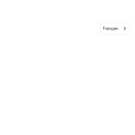
Français
Veuillez créer un formulaire d’abonnement à
Hubspot dans les paramètres du site.