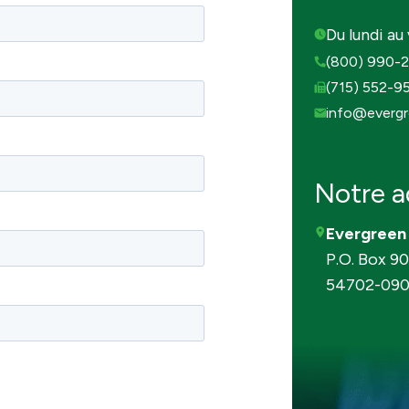
Du lundi a
(800) 990-
(715) 552-9
info@evergr
Notre a
Evergreen 
P.O. Box 90
54702-09