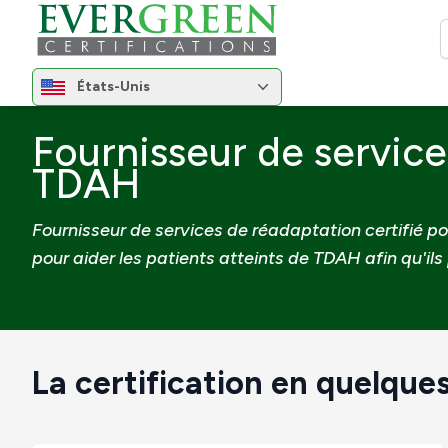
R
Changer de région
États-Unis
Changer de région
Accueil
Certifications
Fournisseur de services de
Fournisseur de service
TDAH
Fournisseur de services de réadaptation certifié 
pour aider les patients atteints de TDAH afin qu'ils
La certification en quelques