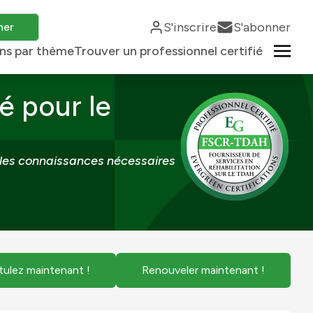
S'inscrire
S'abonner
her
ons par thème
Trouver un professionnel certifié
é pour le
 les connaissances nécessaires
tulez maintenant !
Renouveler maintenant !