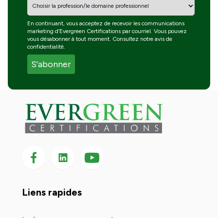
En continuant, vous acceptez de recevoir les communications
marketing d’Evergreen Certifications par courriel. Vous pouvez
vous désabonner à tout moment. Consultez notre
avis de
confidentialité
.
Suivez-nous sur Facebook
Suivez-nous sur LinkedIn
Suivez-
nous
sur
YouTube
Liens rapides