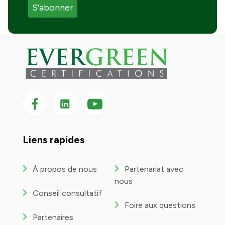
Suivez-nous sur Facebook
Suivez-nous sur LinkedIn
Suivez-
nous
sur
YouTube
Liens rapides
À propos de nous
Partenariat avec
nous
Conseil consultatif
Foire aux questions
Partenaires